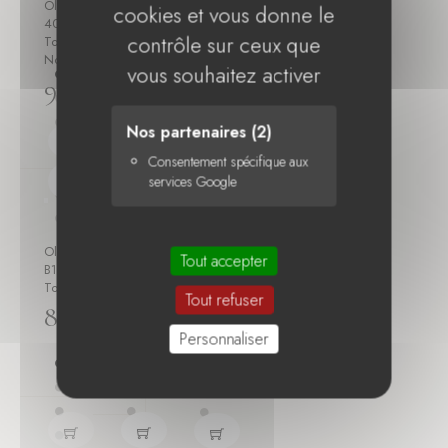
Olivetti
Olivetti
Olivetti
cookies et vous donne le
4003MF
B1005
B1006
contrôle sur ceux que
Toner
Toner
Toner
Noir...
Noir...
Cyan...
vous souhaitez activer
97,88 €
65,55 €
88,17 €
Nos partenaires
(2)
Consentement spécifique aux
services Google



PRIX EN BAISSE
Olivetti
Olivetti
Olivetti
Tout accepter
-0,00 €
B1007
B1008
B1011
Toner...
Toner
Toner
Tout refuser
Jaune...
Noir...
88,17 €
88,17 €
30,25 €
Personnaliser
-0,00 €
30,25 €